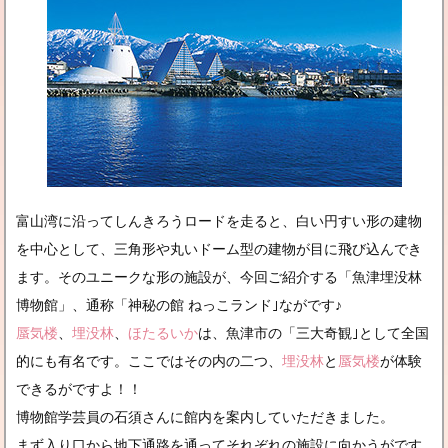
富山湾に沿ってしんきろうロードを走ると、白い円すい形の建物
を中心として、三角形や丸いドーム型の建物が目に飛び込んでき
ます。そのユニークな形の施設が、今回ご紹介する「魚津埋没林
博物館」、通称「神秘の館 ねっこランド｣ながです♪
蜃気楼
、
埋没林
、
ほたるいか
は、魚津市の「三大奇観｣として全国
的にも有名です。ここではその内の二つ、
埋没林
と
蜃気楼
が体験
できるがですよ！！
博物館学芸員の石須さんに館内を案内していただきました。
まず入り口から地下通路を通ってそれぞれの施設に向かうがです