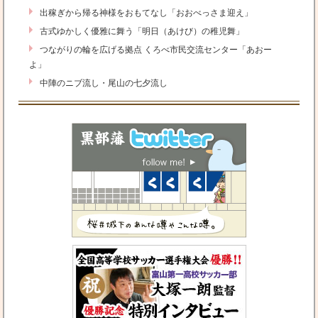
出稼ぎから帰る神様をおもてなし「おおべっさま迎え」
古式ゆかしく優雅に舞う「明日（あけび）の稚児舞」
つながりの輪を広げる拠点 くろべ市民交流センター「あおー
よ」
中陣のニブ流し・尾山の七夕流し