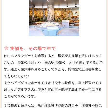
実物を、その場で生で
他にもマリンゲートを通過すると、蜃気楼を展望するにはもって
こいの「蜃気楼埠頭」や「海の駅 蜃気楼」と行き来もできるがで
す。運よく蜃気楼を見ることができたら、博物館で証明書を出し
てもらわんとね♪
またハイビジョンホールではオリジナル映像を、屋上展望台では
雄大な北アルプスの山並みと富山湾～能登半島までを一望に見る
ことができるがです。
学芸員の石須さんは、魚津埋没林博物館の魅力を「埋没林や蜃気