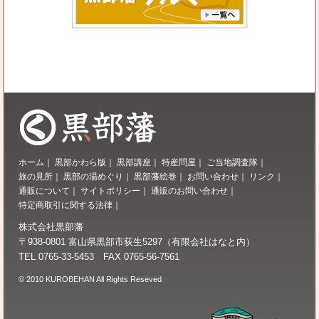
ホーム
｜
黒部かわら版
｜
黒部講座
｜
特産問屋
｜
ご当地調査隊
｜
旅の見所
｜
黒部の湯めぐり
｜
黒部藩絵巻
｜
お問い合わせ
｜
リンク
｜
通販について
｜
サイトポリシー
｜
通販のお問い合わせ
｜
特定商取引に関する法律
｜
株式会社黒部藩
〒938-0801 富山県黒部市荻生5297（有限会社はなと内）
TEL 0765-33-5453 FAX 0765-56-7561
© 2010 KUROBEHAN All Rights Reseved