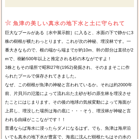
魚津の美しい真水の地下水と土に守られて
巨大なプールがある［水中展示館］に入ると、水面の下で静かに3
株の樹根が横たわっとります。これが次の神秘、埋没林です。一
番大きなもので、根の端から端までが約10m、幹の部分は直径が2
mで、樹齢500年以上と推定される杉の木ながですよ！
3株ともその場所で昭和27年(1952)発掘され、そのままそこに作
られたプールで保存されてきました。
なぜ、この樹根が魚津の神秘と言われているか。それは約2000年
前、片貝川の氾濫によって流れ出た土砂が杉の原生林を埋没させ
たことにはじまります。その後の地球の気候変動によって海面が
上昇し、埋没した場所は海の底に・・・そう、埋没林が神秘と言
われる由縁がここながです！！
普通ならば海水に浸ったらダメになるはず。でも、魚津は海岸沿
いでも真水の地下水が豊富で、海底に沈んだ樹根たちはその水の