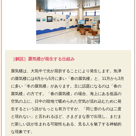
［解説］蜃気楼が発生する仕組み
蜃気楼は、大気中で光が屈折することにより発生します。魚津
の蜃気楼には4月から5月に多い「春の蜃気楼」と、11月から3月
に多い「冬の蜃気楼」があります。主に話題になるのは「春の
蜃気楼」の方です。「春の蜃気楼」の場合、海上にある低温の
空気の上に、日中の陸地で暖められた空気が流れ込むために発
生するという説がもっとも有力ですが、「同じ形のものは二度
と現れない」と言われるほど、さまざまな形で出現し、まだま
だ新しい説が生まれる可能性もある、見る人を魅了する神秘的
な現象です。