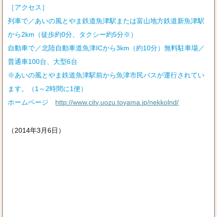
［アクセス］
列車で／あいの風とやま鉄道魚津駅または富山地方鉄道新魚津駅
から2km（徒歩約0分、タクシー約5分※）
自動車で／北陸自動車道魚津ICから3km（約10分）無料駐車場／
普通車100台、大型6台
※あいの風とやま鉄道魚津駅前から魚津市民バスが運行されてい
ます。（1～2時間に1便）
ホームページ
http://www.city.uozu.toyama.jp/nekkolnd/
（2014年3月6日）