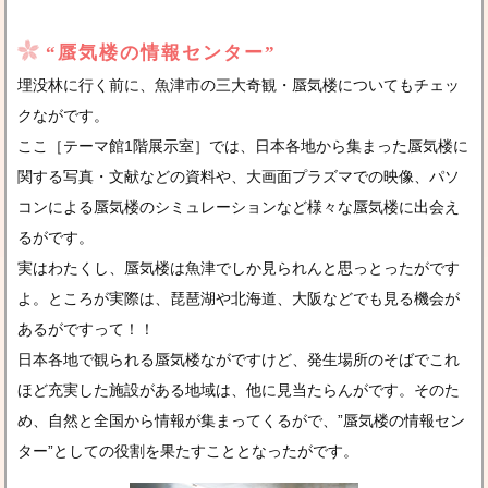
“蜃気楼の情報センター”
埋没林に行く前に、魚津市の三大奇観・蜃気楼についてもチェッ
クながです。
ここ［テーマ館1階展示室］では、日本各地から集まった蜃気楼に
関する写真・文献などの資料や、大画面プラズマでの映像、パソ
コンによる蜃気楼のシミュレーションなど様々な蜃気楼に出会え
るがです。
実はわたくし、蜃気楼は魚津でしか見られんと思っとったがです
よ。ところが実際は、琵琶湖や北海道、大阪などでも見る機会が
あるがですって！！
日本各地で観られる蜃気楼ながですけど、発生場所のそばでこれ
ほど充実した施設がある地域は、他に見当たらんがです。そのた
め、自然と全国から情報が集まってくるがで、”蜃気楼の情報セン
ター”としての役割を果たすこととなったがです。