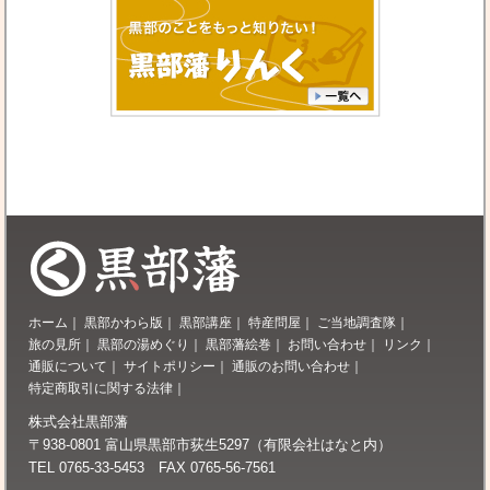
ホーム
｜
黒部かわら版
｜
黒部講座
｜
特産問屋
｜
ご当地調査隊
｜
旅の見所
｜
黒部の湯めぐり
｜
黒部藩絵巻
｜
お問い合わせ
｜
リンク
｜
通販について
｜
サイトポリシー
｜
通販のお問い合わせ
｜
特定商取引に関する法律
｜
株式会社黒部藩
〒938-0801 富山県黒部市荻生5297（有限会社はなと内）
TEL 0765-33-5453 FAX 0765-56-7561