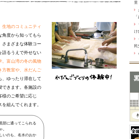
里
「
、
生地のコミュニティ
け
な角度から知ってもら
、さまざまな体験コー
民
を語るうえで外せない
学。富山湾の冬の風物
き方教室や、水だんご
も、ゆったり滞在して
喫できます。各施設の
客様のご希望に応じ
スを組んでくれます。
黒部に通ってこられる
ゃ。
しいのも、名水のおか