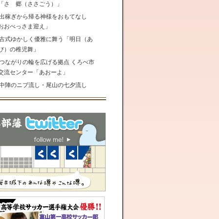
「さゝ郷（ささごう）」
出稼ぎから帰る神様をおもてなし
おおべっさま迎え」
古式ゆかしく優雅に舞う「明日（あ
び）の稚児舞」
つながりの輪を広げる拠点 くろべ市
交流センター「あおーよ」
中陣のニブ流し・尾山の七夕流し