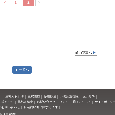
<
1
2
>
前の記事へ
一覧へ
ム
｜
黒部かわら版
｜
黒部講座
｜
特産問屋
｜
ご当地調査隊
｜
旅の見所
｜
の湯めぐり
｜
黒部藩絵巻
｜
お問い合わせ
｜
リンク
｜
通販について
｜
サイトポリシ
のお問い合わせ
｜
特定商取引に関する法律
｜
会社黒部藩