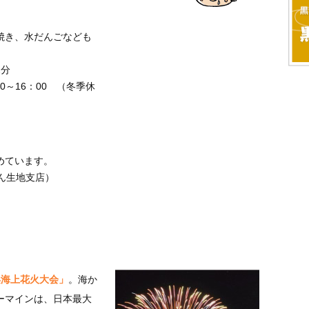
焼き、水だんごなども
2分
0～16：00 （冬季休
めています。
しん生地支店）
浜海上花火大会」
。海か
ーマインは、日本最大