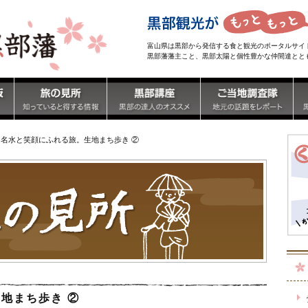
富山県は黒部から発信する食と観光のポータルサイ
黒部藩藩主こと、黒部太陽と個性豊かな仲間達とと
名水と笑顔にふれる旅。生地まち歩き ②
地まち歩き ②