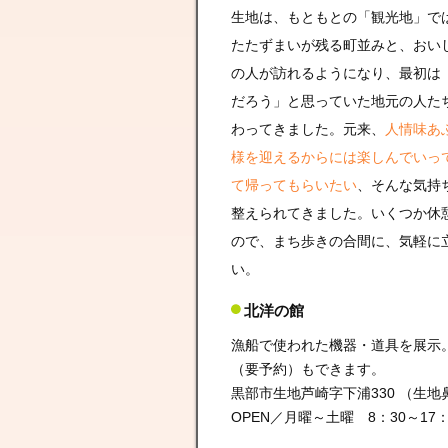
生地は、もともとの「観光地」で
たたずまいが残る町並みと、おい
の人が訪れるようになり、最初は
だろう」と思っていた地元の人た
わってきました。元来、
人情味あ
様を迎えるからには楽しんでいっ
て帰ってもらいたい
、そんな気持
整えられてきました。いくつか休
ので、まち歩きの合間に、気軽に
い。
北洋の館
漁船で使われた機器・道具を展示
（要予約）もできます。
黒部市生地芦崎字下浦330 （生
OPEN／月曜～土曜 8：30～17