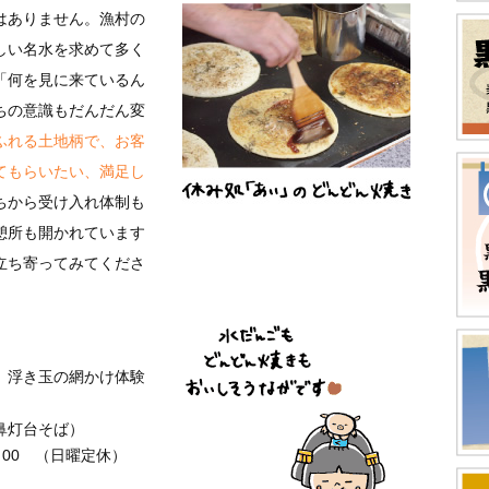
はありません。漁村の
しい名水を求めて多く
「何を見に来ているん
ちの意識もだんだん変
ふれる土地柄で、お客
てもらいたい、満足し
ちから受け入れ体制も
憩所も開かれています
立ち寄ってみてくださ
。浮き玉の網かけ体験
地鼻灯台そば）
：00 （日曜定休）