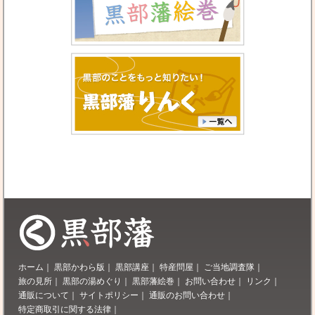
ホーム
｜
黒部かわら版
｜
黒部講座
｜
特産問屋
｜
ご当地調査隊
｜
旅の見所
｜
黒部の湯めぐり
｜
黒部藩絵巻
｜
お問い合わせ
｜
リンク
｜
通販について
｜
サイトポリシー
｜
通販のお問い合わせ
｜
特定商取引に関する法律
｜