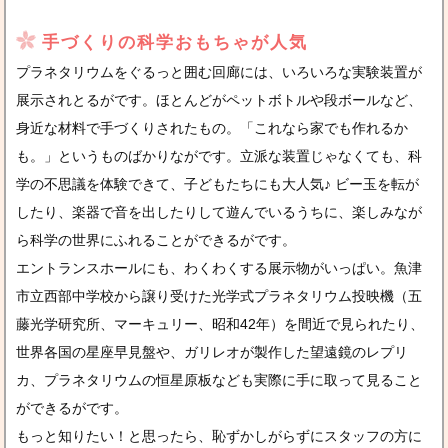
手づくりの科学おもちゃが人気
プラネタリウムをぐるっと囲む回廊には、いろいろな実験装置が
展示されとるがです。ほとんどがペットボトルや段ボールなど、
身近な材料で手づくりされたもの。「これなら家でも作れるか
も。」というものばかりながです。立派な装置じゃなくても、科
学の不思議を体験できて、子どもたちにも大人気♪ ビー玉を転が
したり、楽器で音を出したりして遊んでいるうちに、楽しみなが
ら科学の世界にふれることができるがです。
エントランスホールにも、わくわくする展示物がいっぱい。魚津
市立西部中学校から譲り受けた光学式プラネタリウム投映機（五
藤光学研究所、マーキュリー、昭和42年）を間近で見られたり、
世界各国の星座早見盤や、ガリレオが製作した望遠鏡のレプリ
カ、プラネタリウムの恒星原板なども実際に手に取って見ること
ができるがです。
もっと知りたい！と思ったら、恥ずかしがらずにスタッフの方に