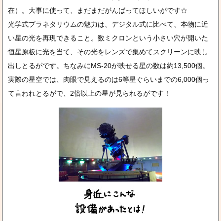
在）。大事に使って、まだまだがんばってほしいがです☆
光学式プラネタリウムの魅力は、デジタル式に比べて、本物に近
い星の光を再現できること。数ミクロンという小さい穴が開いた
恒星原板に光を当て、その光をレンズで集めてスクリーンに映し
出しとるがです。ちなみにMS-20が映せる星の数は約13,500個。
実際の星空では、肉眼で見えるのは6等星ぐらいまでの6,000個っ
て言われとるがで、2倍以上の星が見られるがです！