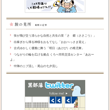
旅の見所
最新の記事
蛍が飛び交う清らかな自然と共生の里「さゝ郷（ささごう）」
出稼ぎから帰る神様をおもてなし「おおべっさま迎え」
古式ゆかしく優雅に舞う「明日（あけび）の稚児舞」
つながりの輪を広げる拠点 くろべ市民交流センター「あおー
よ」
中陣のニブ流し・尾山の七夕流し