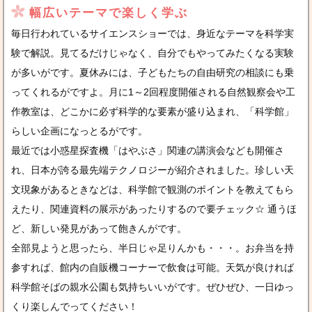
幅広いテーマで楽しく学ぶ
毎日行われているサイエンスショーでは、身近なテーマを科学実
験で解説。見てるだけじゃなく、自分でもやってみたくなる実験
が多いがです。夏休みには、子どもたちの自由研究の相談にも乗
ってくれるがですよ。月に1～2回程度開催される自然観察会や工
作教室は、どこかに必ず科学的な要素が盛り込まれ、「科学館」
らしい企画になっとるがです。
最近では小惑星探査機「はやぶさ」関連の講演会なども開催さ
れ、日本が誇る最先端テクノロジーが紹介されました。珍しい天
文現象があるときなどは、科学館で観測のポイントを教えてもら
えたり、関連資料の展示があったりするので要チェック☆ 通うほ
ど、新しい発見があって飽きんがです。
全部見ようと思ったら、半日じゃ足りんかも・・・。お弁当を持
参すれば、館内の自販機コーナーで飲食は可能。天気が良ければ
科学館そばの親水公園も気持ちいいがです。ぜひぜひ、一日ゆっ
くり楽しんでってください！