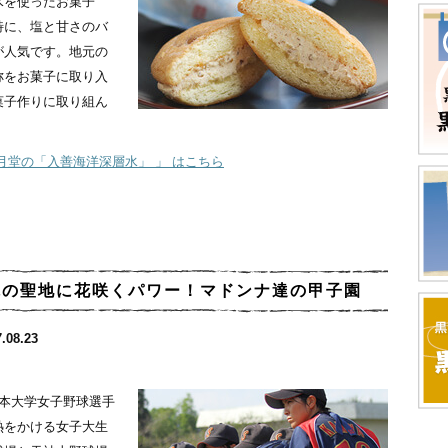
水を使ったお菓子
特に、塩と甘さのバ
が人気です。地元の
称をお菓子に取り入
菓子作りに取り組ん
月堂の「入善海洋深層水」 」 はこちら
球の聖地に花咲くパワー！マドンナ達の甲子園
.08.23
日本大学女子野球選手
熱をかける女子大生