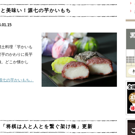
んと美味い！源七の芋かいもち
.01.15
郷土料理「芋かいも
里芋のかわりに長芋
徴。どこか懐かし
源七の芋かいもち」
ん「将棋は人と人とを繋ぐ架け橋」更新