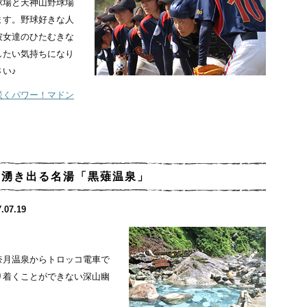
球場と天神山野球場
ます。野球好きな人
彼女達のひたむきな
したい気持ちになり
い♪
咲くパワー！マドン
に湧き出る名湯「黒薙温泉」
.07.19
奈月温泉からトロッコ電車で
り着くことができない深山幽