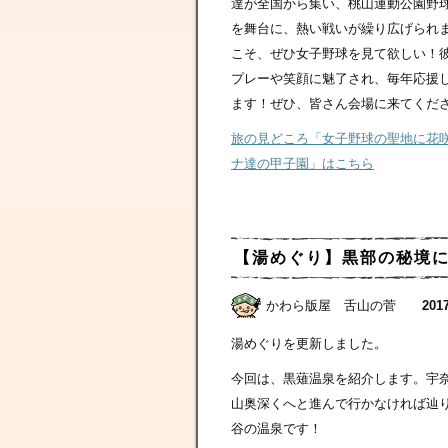
達が全国から集い、桃山運動公園野
を舞台に、熱い戦いが繰り広げられ
こそ、ぜひ女子野球を見て欲しい！
プレーや笑顔に魅了され、毎年応援
ます！ぜひ、皆さん会場に来てくださ
旅の見どころ「女子野球の聖地に花
ナ達の甲子園」はこちら
【湯めぐり】黒部の秘境
かわら版屋 舌山の菅
2017
湯めぐりを更新しました。
今回は、黒薙温泉を紹介します。宇
山奥深くへと進んで行かなければ辿
谷の温泉です！