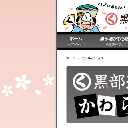
ホーム
黒部藩かわら版