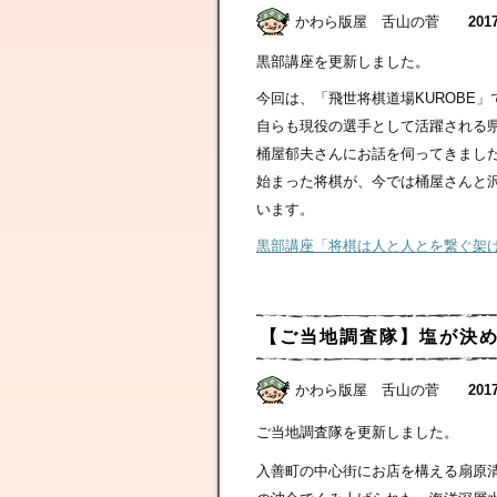
かわら版屋 舌山の菅
2017
黒部講座を更新しました。
今回は、「飛世将棋道場KUROBE
自らも現役の選手として活躍される
桶屋郁夫さんにお話を伺ってきまし
始まった将棋が、今では桶屋さんと
います。
黒部講座「将棋は人と人とを繋ぐ架
【ご当地調査隊】塩が決
かわら版屋 舌山の菅
2017
ご当地調査隊を更新しました。
入善町の中心街にお店を構える扇原