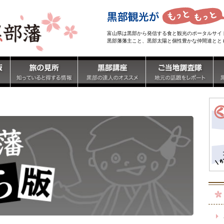
富山県は黒部から発信する食と観光のポータルサイ
黒部藩藩主こと、黒部太陽と個性豊かな仲間達とと