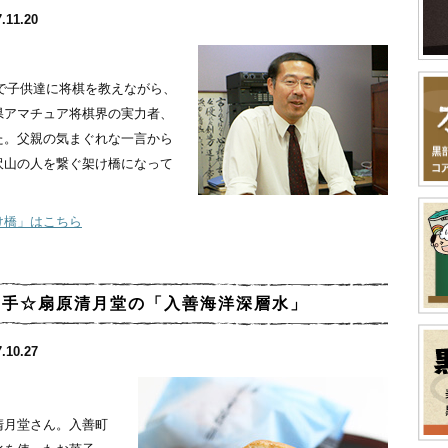
.11.20
」で子供達に将棋を教えながら、
県アマチュア将棋界の実力者、
た。父親の気まぐれな一言から
沢山の人を繋ぐ架け橋になって
け橋」はこちら
め手☆扇原清月堂の「入善海洋深層水」
.10.27
清月堂さん。入善町