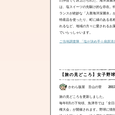
の沖合でくみ上げられた、海洋深層
は、塩スイーツの先駆け的な存在。
ランスが絶妙な「入善海洋深層水」
特産品を使ったり、町に縁のある名
れるなど、地域の方々に愛されるお
でいらっしゃいます。
ご当地調査隊 「塩が決め手☆扇原清
【旅の見どころ】女子野
かわら版屋 舌山の菅
2017
旅の見どころを更新しました。
毎年8月の下旬頃、魚津市では「全
権大会」が開催されます。野球に情