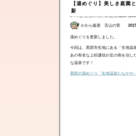
【湯めぐり】美しき庭園
新
かわら版屋 舌山の菅
2015
湯めぐりを更新しました。
今回は、黒部市生地にある「生地温
あの有名な上杉謙信が足の病を治し
な温泉です！
黒部の湯めぐり「生地温泉たなかや