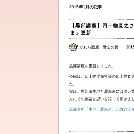
2015年1月の記事
【黒部講座】四十物直之
ま」更新
かわら版屋 舌山の菅
2015
黒部講座を更新しました。
今回は、四十物昆布社長の四十物直
た。
実は、黒部市生地と北海道には深い
んにその物語と思いを語って頂きま
黒部講座「生地、北海道、北方領土