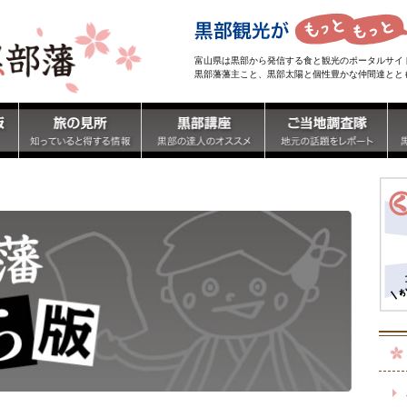
富山県は黒部から発信する食と観光のポータルサイ
黒部藩藩主こと、黒部太陽と個性豊かな仲間達とと