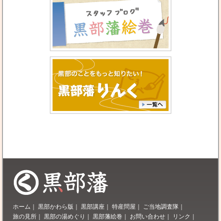
ホーム
｜
黒部かわら版
｜
黒部講座
｜
特産問屋
｜
ご当地調査隊
｜
旅の見所
｜
黒部の湯めぐり
｜
黒部藩絵巻
｜
お問い合わせ
｜
リンク
｜