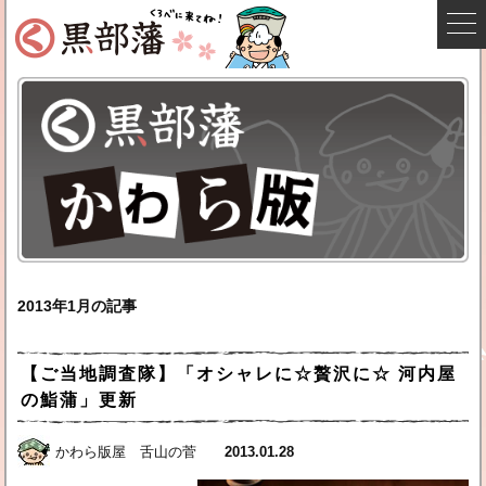
2013年1月の記事
【ご当地調査隊】「オシャレに☆贅沢に☆ 河内屋
の鮨蒲」更新
かわら版屋 舌山の菅
2013.01.28