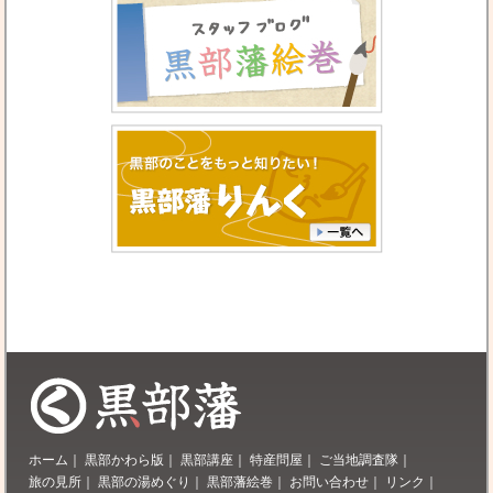
ホーム
｜
黒部かわら版
｜
黒部講座
｜
特産問屋
｜
ご当地調査隊
｜
旅の見所
｜
黒部の湯めぐり
｜
黒部藩絵巻
｜
お問い合わせ
｜
リンク
｜