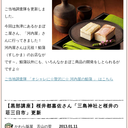
ご当地調査隊を更新しま
した。
今回は魚津にあるかまぼ
こ屋さん、「河内屋」さ
んに行ってきました！
河内屋さんは元祖！鮨蒲
（すしかま）のお店なが
です～。鮨蒲以外にも、いろんなかまぼこ商品の開発をしとられるが
ですよ☆
ご当地調査隊 「オシャレに☆贅沢に☆ 河内屋の鮨蒲 」 はこちら
【黒部講座】桜井都嘉佐さん「三島神社と桜井の
荘三日市」更新
かわら版屋 舌山の菅
2013.01.11