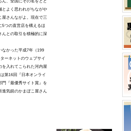
ろん、全国にその名をとど
舗とよく思われがちながや
こ屋さんながよ。現在で三
に5つの直営店を構えるほ
さんとの取引を積極的に深
なかった平成7年（199
ンターネットのウェブサイ
力を入れてこられた河内屋
月には第16回『日本オンライ
部門『最優秀サイト賞』を
新進気鋭のかまぼこ屋さん