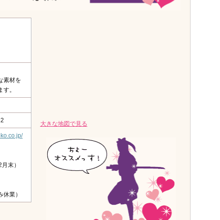
）
な素材を
ます。
2
大きな地図で見る
ko.co.jp/
2月末）
み休業）