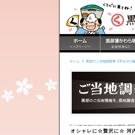
ホーム
黒部のご当地調査隊【手みやげ
オシャレに☆贅沢に☆ 河