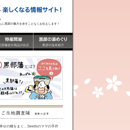
ト
もに黒部の魅力を余すことなくお伝えします！
ご当地調査隊
最新の記事
幸せの種をまく…Seedsのママの手作