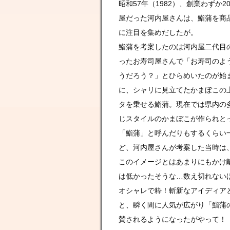
昭和57年（1982）、創業わずか
屋だった河内屋さんは、鮨蒲を商
に注目を集めだしたが。
鮨蒲を考案したのは河内屋二代目
ったお寿司屋さんで「お寿司のよ
うだろう？」とひらめいたのが始
に、シャリに見立てたかまぼこの
タを乗せる鮨蒲。現在では県内の
じスタイルのかまぼこが作られと
「鮨蒲」と呼んだりもするくらい
ど、河内屋さんが考案した当時は
このイメージとはあまりにもかけ
は低かったそうな…数え切れない
オシャレで粋！斬新なアイディア
と、瞬く間に人気が広がり「鮨蒲
賛されるようになったがやって！