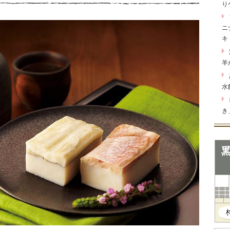
り
ニ
キ
羊
水
き