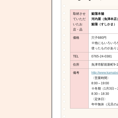
取材させ
鮨蒲本舗
ていただ
河内屋（魚津本店
いたお
鮨蒲（すしかま）
店・品
価格
穴子680円
※他にもいろいろ
使ったものがあり
TEL
0765-24-0381
住所
魚津市駅前新町9-1
備考
http://www.kamabo
〈営業時間〉
8:00～19:00
※冬期（1月3日～
8:30～18:30
〈定休日〉
年中無休（元旦の