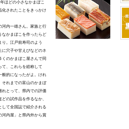
20年ほどの小さなかまぼこ
品化されたことをきっかけ
の河内一雄さん。家族と行
うなかまぼこを作ったらど
まり。江戸前寿司のよう
上に穴子や甘えびなどのネ
多くのかまぼこ屋さんで同
って、これらを総称して
一般的になったがよ。けれ
、それまでの富山のかまぼ
離れとって、県内での評価
ほどの試作品を作るなか、
として全国誌で紹介される
の河内屋」と県内外から賞