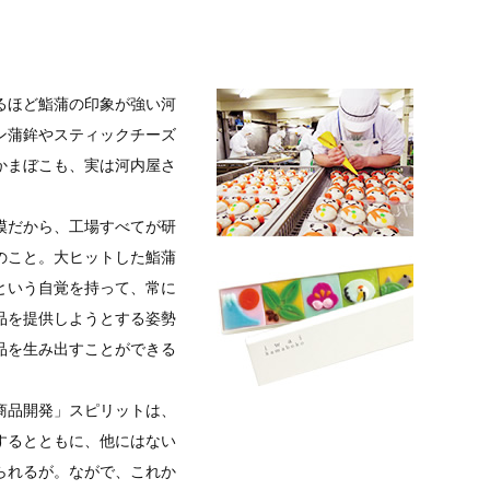
るほど鮨蒲の印象が強い河
ン蒲鉾やスティックチーズ
かまぼこも、実は河内屋さ
模だから、工場すべてが研
のこと。大ヒットした鮨蒲
という自覚を持って、常に
品を提供しようとする姿勢
品を生み出すことができる
商品開発」スピリットは、
するとともに、他にはない
られるが。ながで、これか