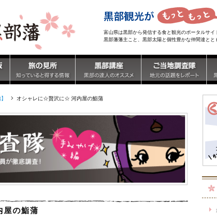
富山県は黒部から発信する食と観光のポータルサイ
黒部藩藩主こと、黒部太陽と個性豊かな仲間達とと
編】
オシャレに☆贅沢に☆ 河内屋の鮨蒲
内屋の鮨蒲