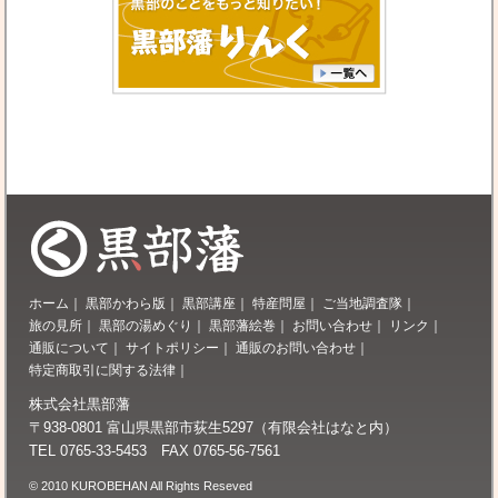
ホーム
｜
黒部かわら版
｜
黒部講座
｜
特産問屋
｜
ご当地調査隊
｜
旅の見所
｜
黒部の湯めぐり
｜
黒部藩絵巻
｜
お問い合わせ
｜
リンク
｜
通販について
｜
サイトポリシー
｜
通販のお問い合わせ
｜
特定商取引に関する法律
｜
株式会社黒部藩
〒938-0801 富山県黒部市荻生5297（有限会社はなと内）
TEL 0765-33-5453 FAX 0765-56-7561
© 2010 KUROBEHAN All Rights Reseved