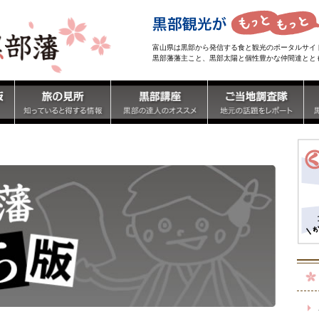
富山県は黒部から発信する食と観光のポータルサイ
黒部藩藩主こと、黒部太陽と個性豊かな仲間達とと