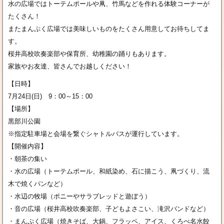
水の広場ではトーテムポールや凧、竹馬などを作れる体験コーナーが
たくさん！
またまんぷく広場では美味しいものをたくさん用意してお待ちしてま
す。
桜井高校吹奏楽部や保育所、幼稚園の踊りもあります。
家族やお友達、皆さんでお越しください！
【日時】
7月24日(日) 9：00～15：00
【場所】
黒部川公園
※指定駐車場と会場を繋ぐシャトルバスが運行しています。
【開催内容】
・朝茶の集い
・水の広場（トーテムポール、和紙染め、石に描こう、凧づくり、流
木で焼くパンなど）
・水辺の牧場（ポニーやサラブレッドと遊ぼう）
・音の広場（桜井高校吹奏楽部、子どもよさこい、滝沢バンドなど）
・まんぷく広場（焼きそば、大鍋、フラッペ、アイス、くろべ名水餃