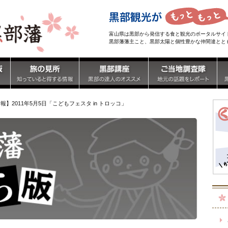
富山県は黒部から発信する食と観光のポータルサイ
黒部藩藩主こと、黒部太陽と個性豊かな仲間達とと
】2011年5月5日「こどもフェスタ in トロッコ」