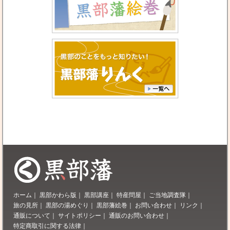
ホーム
｜
黒部かわら版
｜
黒部講座
｜
特産問屋
｜
ご当地調査隊
｜
旅の見所
｜
黒部の湯めぐり
｜
黒部藩絵巻
｜
お問い合わせ
｜
リンク
｜
通販について
｜
サイトポリシー
｜
通販のお問い合わせ
｜
特定商取引に関する法律
｜