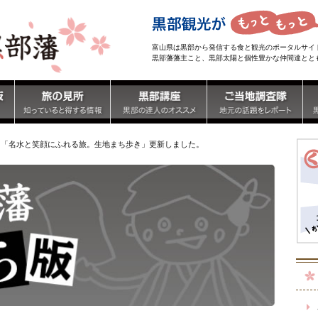
富山県は黒部から発信する食と観光のポータルサイ
黒部藩藩主こと、黒部太陽と個性豊かな仲間達とと
】「名水と笑顔にふれる旅。生地まち歩き」更新しました。