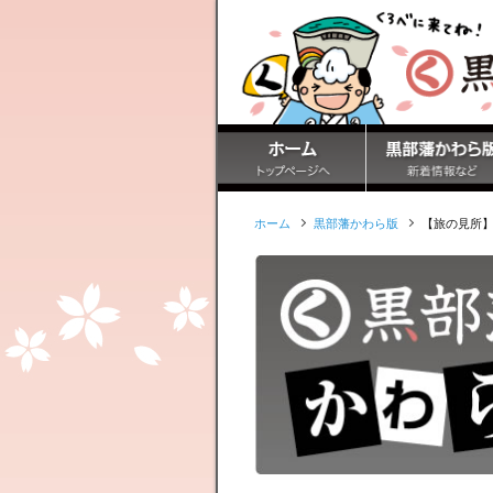
ホーム
黒部藩かわら版
【旅の見所