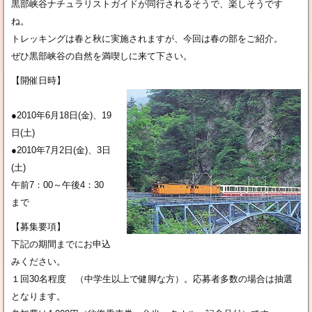
黒部峡谷ナチュラリストガイドが同行されるそうで、楽しそうです
ね。
トレッキングは春と秋に実施されますが、今回は春の部をご紹介。
ぜひ黒部峡谷の自然を満喫しに来て下さい。
【開催日時】
●2010年6月18日(金)、19
日(土)
●2010年7月2日(金)、3日
(土)
午前7：00～午後4：30
まで
【募集要項】
下記の期間までにお申込
みください。
１回30名程度 （中学生以上で健脚な方）。応募者多数の場合は抽選
となります。