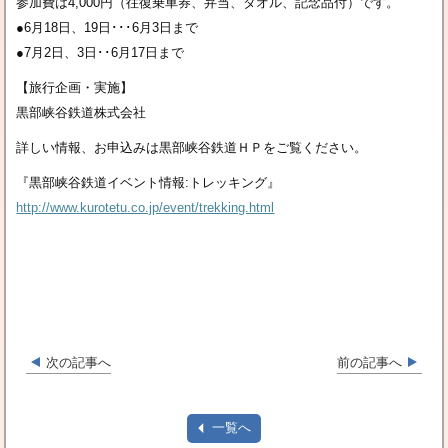
参加費は4,000円（往復乗車券、弁当、タオル、記念品付）です。
●6月18日、19日･･･6月3日まで
●7月2日、3日･･6月17日まで
【旅行企画・実施】
黒部峡谷鉄道株式会社
詳しい情報、お申込みは黒部峡谷鉄道ＨＰをご覧ください。
『黒部峡谷鉄道イベント情報:トレッキング』
http://www.kurotetu.co.jp/event/trekking.html
次の記事へ
前の記事へ
一覧へ